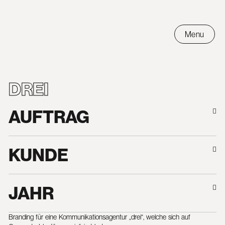
Inhalt
Zum
springen
Inhalt
springen
Menu
DREI
AUFTRAG
KUNDE
JAHR
Branding für eine Kommunikationsagentur „drei“, welche sich auf