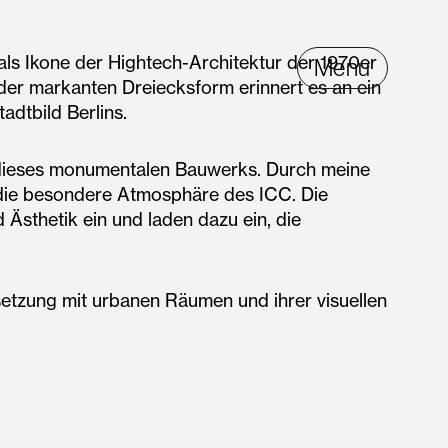
als Ikone der Hightech-Architektur der 1970er
Menu
 der markanten Dreiecksform erinnert es an ein
adtbild Berlins.
e dieses monumentalen Bauwerks. Durch meine
d die besondere Atmosphäre des ICC. Die
Ästhetik ein und laden dazu ein, die
rsetzung mit urbanen Räumen und ihrer visuellen