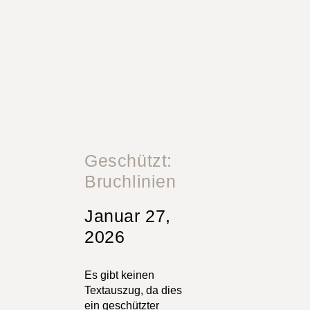
Zum
springen
Inhalt
springen
Geschützt:
Bruchlinien
Januar 27,
2026
Es gibt keinen
Textauszug, da dies
ein geschützter