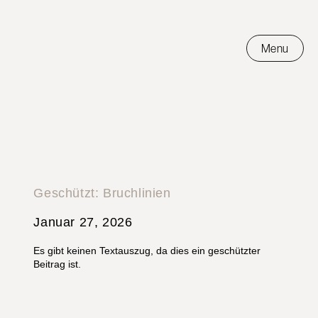
Inhalt
Zum
springen
Inhalt
springen
Menu
Geschützt: Bruchlinien
Januar 27, 2026
Es gibt keinen Textauszug, da dies ein geschützter
Beitrag ist.